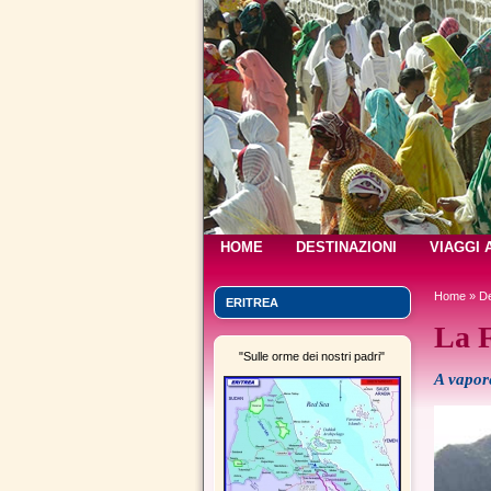
HOME
DESTINAZIONI
VIAGGI 
Home
»
De
ERITREA
La F
"Sulle orme dei nostri padri"
A vapor