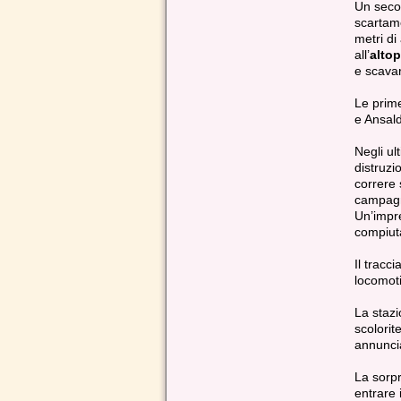
Un secol
scartam
metri di
all’
alto
e scavar
Le prime
e Ansald
Negli ult
distruzi
correre 
campagne
Un’impr
compiuta
Il tracc
locomoti
La stazi
scolorit
annuncia
La sorpr
entrare 