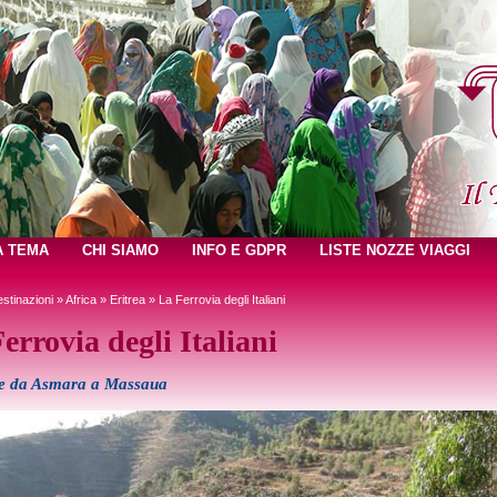
A TEMA
CHI SIAMO
INFO E GDPR
LISTE NOZZE VIAGGI
stinazioni
»
Africa
»
Eritrea
» La Ferrovia degli Italiani
errovia degli Italiani
e da Asmara a Massaua