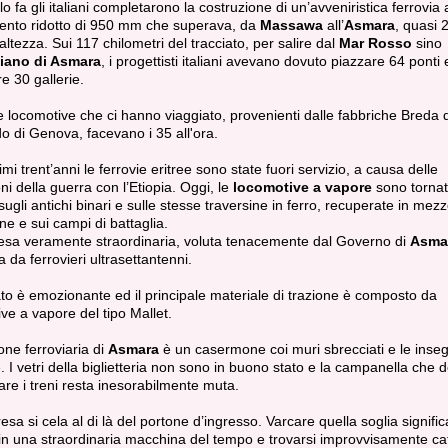
o fa gli italiani completarono la costruzione di un’avveniristica ferrovia 
ento ridotto di 950 mm che superava, da
Massawa
all’
Asmara
, quasi 
 altezza. Sui 117 chilometri del tracciato, per salire dal
Mar Rosso
sino
piano di Asmara
, i progettisti italiani avevano dovuto piazzare 64 ponti e
e 30 gallerie.
 locomotive che ci hanno viaggiato, provenienti dalle fabbriche Breda 
o di Genova, facevano i 35 all'ora.
imi trent’anni le ferrovie eritree sono state fuori servizio, a causa delle
oni della guerra con l’Etiopia. Oggi, le
locomotive a vapore
sono tornat
sugli antichi binari e sulle stesse traversine in ferro, recuperate in mezz
 e sui campi di battaglia.
esa veramente straordinaria, voluta tenacemente dal Governo di
Asma
 da ferrovieri ultrasettantenni.
iato è emozionante ed il principale materiale di trazione è composto da
ve a vapore del tipo Mallet.
one ferroviaria di
Asmara
è un casermone coi muri sbrecciati e le inse
e. I vetri della biglietteria non sono in buono stato e la campanella che
re i treni resta inesorabilmente muta.
esa si cela al di là del portone d’ingresso. Varcare quella soglia signific
in una straordinaria macchina del tempo e trovarsi improvvisamente cat