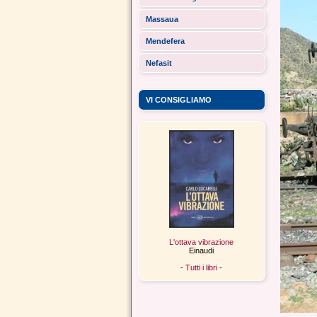
Massaua
Mendefera
Nefasit
VI CONSIGLIAMO
L'ottava vibrazione
Einaudi
-
Tutti i libri
-