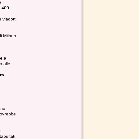
a
2.400
 viadotti
di Milano
e a
o alle
ra
,
gne
 dovrebbe
a
apultati