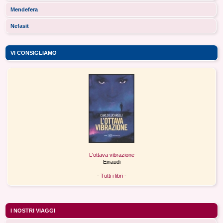
Mendefera
Nefasit
VI CONSIGLIAMO
L'ottava vibrazione
Einaudi
-
Tutti i libri
-
I NOSTRI VIAGGI