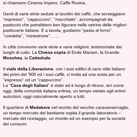
si chiamano Cinema Impero, Caffè Rosina…
Genti di varie etnie sedute ai tavolini dei caffè, che sorseggiano
“espresso”, “cappuccino”, “macchiato”, accompagnati da
pasticcini che potrebbero ben figurare nelle vetrine delle migliori
pasticcerie italiane. E a tavola, gustiamo “pasta al forno”,
“cotoletta”, “minestrone”…….
In città convivono varie etnie e varie religioni, testimoniate dai
luoghi di culto: La
Chiesa copta
di Ende Mariam, la Grande
Moschea
, la
Cattedrale
.
Il
viale della Liberazione
, con i suoi edifici di vario stile italiano
dei primi del ‘900 ed i suoi caffè, ci invita ad una sosta per un
“espresso” od un “cappuccino”.
La “
Casa degli Italiani
” è stato ed è luogo di ritrovo, ieri come
oggi, della comunità italiana eritrea, un tempo vietato agli eritrei
autoctoni, oggi naturalmente aperto a tutti.
Il quartiere di
Medabere
nel recinto del vecchio caravanserraglio,
un tempo mercato del bestiame ospita il grande laboratorio –
mercato del riciclaggio, un monito ed un esempio per la società
dei consumi.