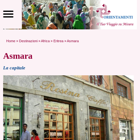
Home
»
Destinazioni
»
Africa
»
Eritrea
» Asmara
Asmara
La capitale