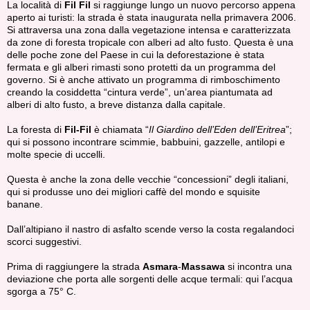
La località di
Fil Fil
si raggiunge lungo un nuovo percorso appena
aperto ai turisti: la strada è stata inaugurata nella primavera 2006.
Si attraversa una zona dalla vegetazione intensa e caratterizzata
da zone di foresta tropicale con alberi ad alto fusto. Questa è una
delle poche zone del Paese in cui la deforestazione è stata
fermata e gli alberi rimasti sono protetti da un programma del
governo. Si è anche attivato un programma di rimboschimento
creando la cosiddetta “cintura verde”, un’area piantumata ad
alberi di alto fusto, a breve distanza dalla capitale.
La foresta di
Fil-Fil
è chiamata “
Il Giardino dell’Eden dell’Eritrea
”;
qui si possono incontrare scimmie, babbuini, gazzelle, antilopi e
molte specie di uccelli.
Questa è anche la zona delle vecchie “concessioni” degli italiani,
qui si produsse uno dei migliori caffè del mondo e squisite
banane.
Dall’altipiano il nastro di asfalto scende verso la costa regalandoci
scorci suggestivi.
Prima di raggiungere la strada
Asmara
-
Massawa
si incontra una
deviazione che porta alle sorgenti delle acque termali: qui l’acqua
sgorga a 75° C.