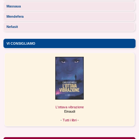
Massaua
Mendefera
Nefasit
VI CONSIGLIAMO
L'ottava vibrazione
Einaudi
-
Tutti i libri
-