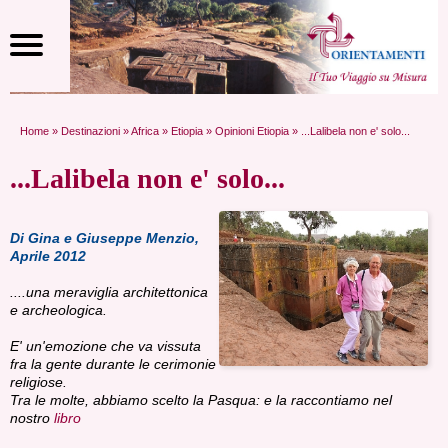
Home
»
Destinazioni
»
Africa
»
Etiopia
»
Opinioni Etiopia
» ...Lalibela non e' solo...
...Lalibela non e' solo...
Di Gina e Giuseppe Menzio,
Aprile 2012
....una meraviglia architettonica
e archeologica.
E' un'emozione che va vissuta
fra la gente durante le cerimonie
religiose.
Tra le molte, abbiamo scelto la Pasqua: e la raccontiamo nel
nostro
libro