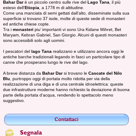
Bahar Dar
è un piccolo centro sulle rive del
Lago Tana
, il più
esteso dell'
Etiopia
, a 1778 m di altitudine.
Come una manciata di semi gettati dall’alto, disseminate sulla sua
superficie si trovano 37 isole, molte di queste sede di monasteri
ed antiche chiese copte.
Tra i
monasteri
piu’ importanti vi sono Ura Kidane Mihret, Bet
Maryam, Kebran Gabriel, San Giorgio. Alcuni di questi monasteri
sono accessibili solo agli uomini.
I pescatori del
lago Tana
realizzano e utilizzano ancora oggi le
antiche barche tradizionali legando in fasci un particolare tipo di
canne che prosperano lungo le rive del lago.
A breve distanza da
Bahar Dar
si trovano le
Cascate del Nilo
Blu
, purtroppo oggi di portata molto ridotta per via della
realizzazione di una diga e di una centrale idroelettrica: queste
due infrastrutture moderne hanno richiesto la deviazione di buona
parte della portata d’acqua, rendendo lo spettacolo meno
suggestivo.
Contattaci