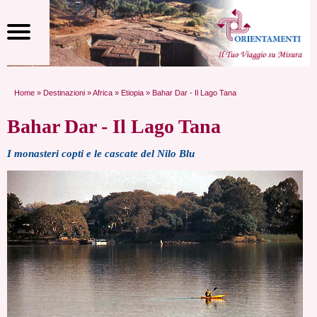
Home
»
Destinazioni
»
Africa
»
Etiopia
» Bahar Dar - Il Lago Tana
Bahar Dar - Il Lago Tana
I monasteri copti e le cascate del Nilo Blu