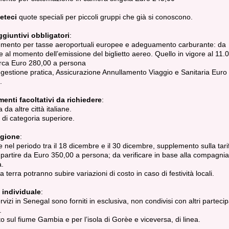
eteci
quote speciali per piccoli gruppi che già si conoscono.
ggiuntivi obbligatori
:
emento per tasse aeroportuali europee e adeguamento carburante: da
re al momento dell’emissione del biglietto aereo. Quello in vigore al 11.
irca Euro 280,00 a persona
gestione pratica, Assicurazione Annullamento Viaggio e Sanitaria Euro
.
enti facoltativi da richiedere
:
da altre città italiane.
 di categoria superiore.
agione
:
 nel periodo tra il 18 dicembre e il 30 dicembre, supplemento sulla tari
partire da Euro 350,00 a persona; da verificare in base alla compagni
a.
 a terra potranno subire variazioni di costo in caso di festività locali.
 individuale
:
ervizi in Senegal sono forniti in esclusiva, non condivisi con altri partecip
.
o sul fiume Gambia e per l’isola di Gorèe e viceversa, di linea.