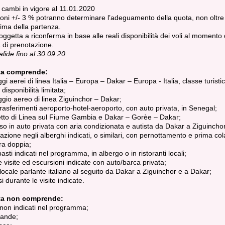
e cambi in vigore al 11.01.2020
ioni +/- 3 % potranno determinare l’adeguamento della quota, non oltre
rima della partenza.
ggetta a riconferma in base alle reali disponibilità dei voli al momento 
a di prenotazione.
lide fino al 30.09.20.
ta comprende:
gi aerei di linea Italia – Europa – Dakar – Europa - Italia, classe turistica
 disponibilità limitata;
gio aereo di linea Ziguinchor – Dakar;
i trasferimenti aeroporto-hotel-aeroporto, con auto privata, in Senegal;
etto di Linea sul Fiume Gambia e Dakar – Gorèe – Dakar;
so in auto privata con aria condizionata e autista da Dakar a Ziguinchor
azione negli alberghi indicati, o similari, con pernottamento e prima col
ra doppia;
 pasti indicati nel programma, in albergo o in ristoranti locali;
le visite ed escursioni indicate con auto/barca privata;
locale parlante italiano al seguito da Dakar a Ziguinchor e a Dakar;
i durante le visite indicate.
ta non comprende:
i non indicati nel programma;
vande;