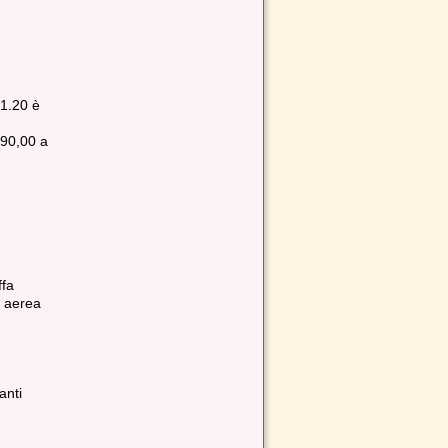
01.20 è
 90,00 a
ffa
a aerea
anti