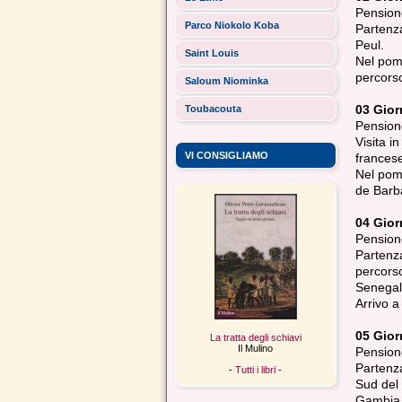
Pension
Parco Niokolo Koba
Partenza
Peul.
Saint Louis
Nel pome
percorso
Saloum Niominka
03 Gio
Toubacouta
Pension
Visita i
VI CONSIGLIAMO
francese
Nel pome
de Barba
04 Gio
Pension
Partenza
percorso
Senegal,
Arrivo a
05 Gio
La tratta degli schiavi
Il Mulino
Pension
Partenza
-
Tutti i libri
-
Sud del 
Gambia. 