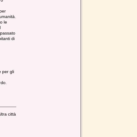
 o
 per
’umanità.
o le
l
 passato
tanti di
 per gli
rdo.
tra città