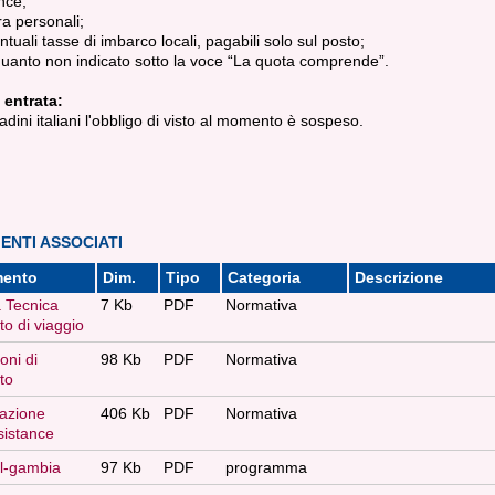
nce;
ra personali;
ntuali tasse di imbarco locali, pagabili solo sul posto;
quanto non indicato sotto la voce “La quota comprende”.
 entrata:
ttadini italiani l'obbligo di visto al momento è sospeso.
NTI ASSOCIATI
ento
Dim.
Tipo
Categoria
Descrizione
 Tecnica
7 Kb
PDF
Normativa
to di viaggio
oni di
98 Kb
PDF
Normativa
to
azione
406 Kb
PDF
Normativa
sistance
l-gambia
97 Kb
PDF
programma