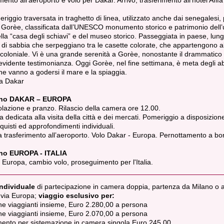
mento all’aeroporto e volo per Dakar. Arrivo, trasferimento all’hotel Afifa
.
riggio traversata in traghetto di linea, utilizzato anche dai senegalesi,
di Gorèe, classificata dall’UNESCO monumento storico e patrimonio dell
ella “casa degli schiavi” e del museo storico. Passeggiata in paese, lung
 di sabbia che serpeggiano tra le casette colorate, che appartengono a
coloniale. Vi è una grande serenità a Gorèe, nonostante il drammatico
 evidente testimonianza. Oggi Gorèe, nel fine settimana, è meta degli abi
e vanno a godersi il mare e la spiaggia.
 a Dakar
rno DAKAR – EUROPA
lazione e pranzo. Rilascio della camera ore 12.00.
a dedicata alla visita della città e dei mercati. Pomeriggio a disposizione
cquisti ed approfondimenti individuali.
a trasferimento all’aeroporto. Volo Dakar - Europa. Pernottamento a bo
no EUROPA - ITALIA
n Europa, cambio volo, proseguimento per l'Italia.
ndividuale
di partecipazione in camera doppia, partenza da Milano o al
, via Europa;
viaggio esclusivo per:
e viaggianti insieme, Euro 2.280,00 a persona
e viaggianti insieme, Euro 2.070,00 a persona
ento per sistemazione in camera singola Euro 245,00