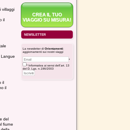
 villaggi
CREA IL TUO
 il
VIAGGIO SU MISURA!
NEWSLETTER
tale
La newsletter di
Orientamenti
:
aggiornamenti sui nostri viaggi
a Langue
*
* Informativa ai sensi dell´art. 13
del D. Lgs. n.196/2003
 il
o il
e del
ul fiume
 della