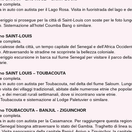
e completa.
 in auto con autista per il Lago Rosa. Visita in fuoristrada del lago e dei
riggio si prosegue per la città di Saint-Louis con soste per le foto lungo
. Sistemazione all’hotel Coumba Bang o similare.
rno SAINT-LOUIS
e completa.
n calesse della città, un tempo capitale del Senegal e dell’Africa Occiden
. Attraversando le stradine ne scoprirete la bellezza coloniale.
riggio escursione in barca sul fiume Senegal per visitare il parco dell
rie.
rno SAINT LOUIS – TOUBACOUTA
e completa.
 in auto con autista per Toubacouta, nel delta del fiume Saloum. Lungo
 visita dei villaggi tradizionali, abitate dalle numerose etnie che popolan
 e dei mercati rurali settimanali, dove si incontrano varie etnie.
 Toubacouta e sistemazione al Lodge Paletuvier o similare.
rno TOUBACOUTA – BANJUL - ZIGUINCHOR
e completa.
 in auto con autista per la Casamance. Per raggiungere questa region
Senegal bisogna attraversare lo stato del Gambia. Traghetto di linea s
Visita panoramica della capitale Banjul. Arrivo a Ziguinchor, la capitale