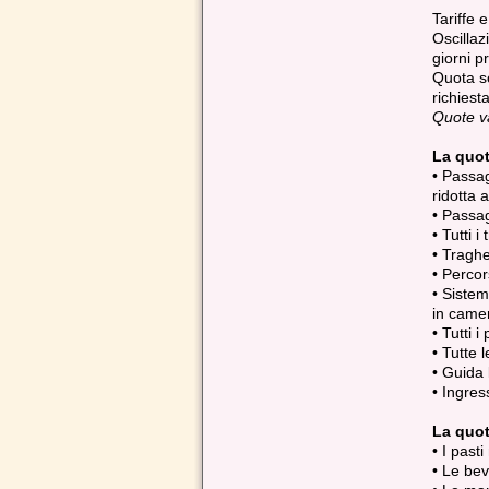
Tariffe 
Oscillaz
giorni p
Quota so
richiest
Quote va
La quo
• Passag
ridotta a
• Passag
• Tutti 
• Tragh
• Percor
• Sistem
in came
• Tutti i
• Tutte 
• Guida 
• Ingress
La quo
• I past
• Le be