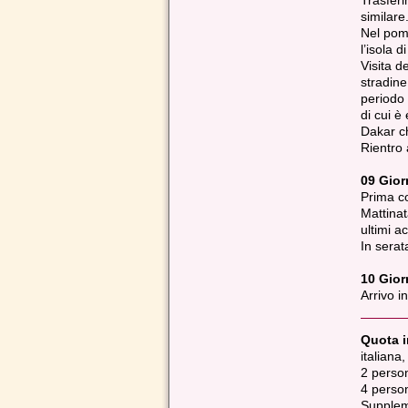
Trasferi
similare
Nel pome
l’isola 
Visita d
stradine
periodo 
di cui è
Dakar ch
Rientro
09 Gio
Prima co
Mattinat
ultimi a
In serat
10 Gior
Arrivo i
Quota i
italiana
2 person
4 person
Supplem