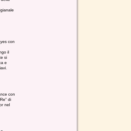
tigianale
ayes con
go il
e si
ca e
avi.
ance con
 Re” di
or nel