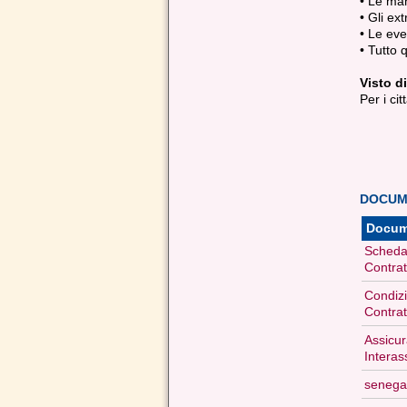
• Le ma
• Gli ext
• Le eve
• Tutto 
Visto di
Per i ci
DOCUME
Docum
Scheda
Contrat
Condizi
Contrat
Assicur
Interas
senega