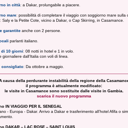
no in città
: a Dakar, prolungabile a piacere.
rno mare
: possibilità di completare il viaggio con soggiorno mare sulla 
 Saly e la Petite Cote, vicino a Dakar, o Cap Skirring, in Casamance.
e garantite
anche con 2 persone.
ocali
parlanti italiano.
 di 10 giorni
: 08 notti in hotel e 1 in volo.
giornaliere dall’Italia con voli di linea.
 consigliato
: Da ottobre a maggio.
A causa della perdurante instabilità della regione della Casamanc
il programma è attualmente modificato:
le visite in Casamance sono sostituite dalle visite in Gambia.
scarica il nuovo programma
rno IN VIAGGIO PER IL SENEGAL
ano - Europa - Dakar. Arrivo a Dakar e trasferimento all’hotel Afifa o sim
amento.
rno DAKAR – LAC ROSE – SAINT LOUIS