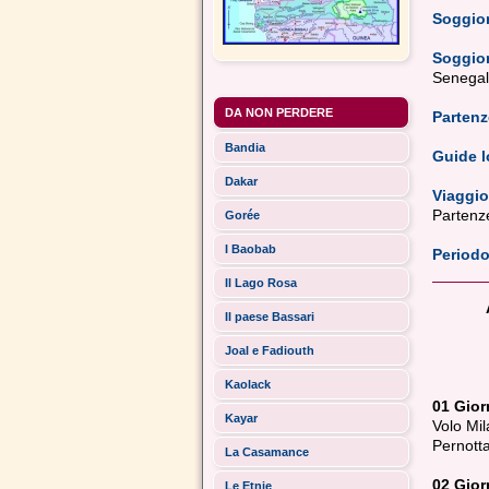
Soggior
Soggio
Senegal:
DA NON PERDERE
Partenz
Bandia
Guide l
Dakar
Viaggio
Partenze 
Gorée
I Baobab
Periodo
Il Lago Rosa
Il paese Bassari
Joal e Fadiouth
Kaolack
01 Gio
Kayar
Volo Mil
Pernott
La Casamance
02 Gio
Le Etnie