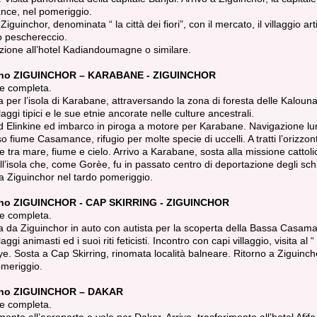
ce, nel pomeriggio.
 Ziguinchor, denominata “ la città dei fiori”, con il mercato, il villaggio ar
to peschereccio.
zione all’hotel Kadiandoumagne o similare.
rno ZIGUINCHOR – KARABANE - ZIGUINCHOR
e completa.
 per l’isola di Karabane, attraversando la zona di foresta delle Kaloun
llaggi tipici e le sue etnie ancorate nelle culture ancestrali.
d Elinkine ed imbarco in piroga a motore per Karabane. Navigazione lun
 fiume Casamance, rifugio per molte specie di uccelli. A tratti l’orizzont
 tra mare, fiume e cielo. Arrivo a Karabane, sosta alla missione cattoli
ell’isola che, come Gorèe, fu in passato centro di deportazione degli schi
a Ziguinchor nel tardo pomeriggio.
rno ZIGUINCHOR - CAP SKIRRING - ZIGUINCHOR
e completa.
 da Ziguinchor in auto con autista per la scoperta della Bassa Casam
llaggi animasti ed i suoi riti feticisti. Incontro con capi villaggio, visita al “
. Sosta a Cap Skirring, rinomata località balneare. Ritorno a Ziguinch
omeriggio.
rno ZIGUINCHOR – DAKAR
e completa.