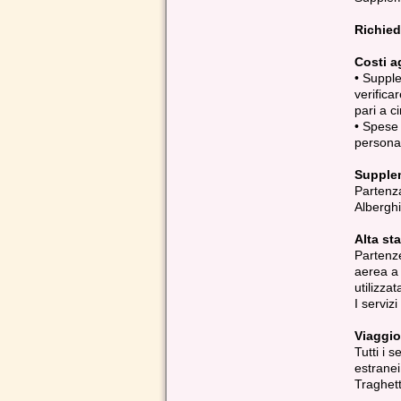
Richied
Costi a
• Suppl
verifica
pari a c
• Spese 
persona
Supplem
Partenza 
Alberghi
Alta st
Partenze
aerea a 
utilizzat
I servizi
Viaggio
Tutti i s
estranei
Traghett