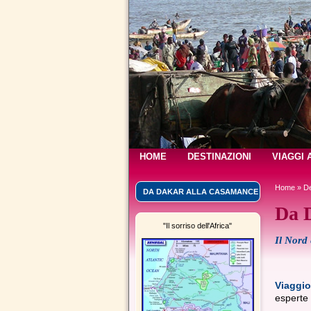
HOME
DESTINAZIONI
VIAGGI 
Home
»
De
DA DAKAR ALLA CASAMANCE
Da 
"Il sorriso dell'Africa"
Il Nord 
Viaggio
esperte 