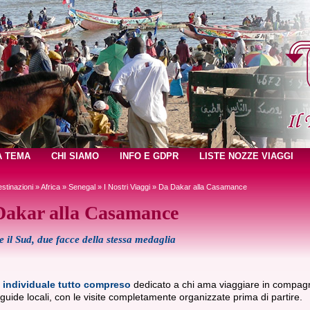
A TEMA
CHI SIAMO
INFO E GDPR
LISTE NOZZE VIAGGI
stinazioni
»
Africa
»
Senegal
»
I Nostri Viaggi
» Da Dakar alla Casamance
Dakar alla Casamance
e il Sud, due facce della stessa medaglia
 individuale tutto compreso
dedicato a chi ama viaggiare in compagn
guide locali, con le visite completamente organizzate prima di partire.