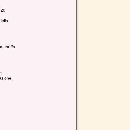
 20
della
, tariffa
;
azione,