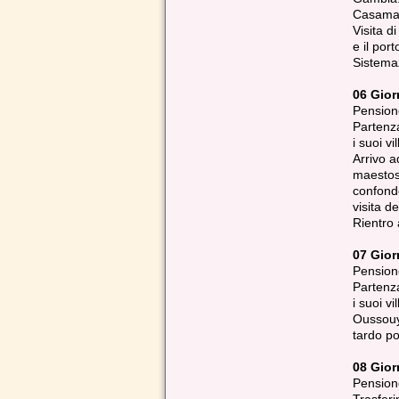
Casaman
Visita di
e il por
Sistema
06 Gio
Pension
Partenza
i suoi vi
Arrivo a
maestoso
confonde
visita d
Rientro 
07 Gio
Pension
Partenza
i suoi vi
Oussouye
tardo p
08 Gio
Pension