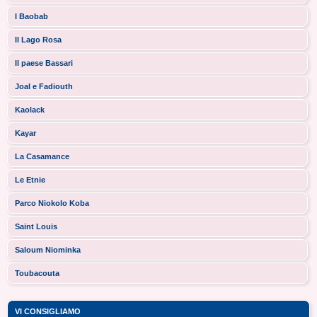
I Baobab
Il Lago Rosa
Il paese Bassari
Joal e Fadiouth
Kaolack
Kayar
La Casamance
Le Etnie
Parco Niokolo Koba
Saint Louis
Saloum Niominka
Toubacouta
VI CONSIGLIAMO