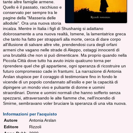
tante altre famiglie armene.
Quello è il passato, racchiuso e
conservato per sempre tra le
pagine della "Masseria delle
allodole". Ora una nuova storia
incalza. Mentre in Italia i figli di Shushanig si adattano
dolorosamente a una nuova realtà, Ismene, la lamentatrice greca
che tanto ha fatto per strapparli alla morte, cerca di dare corpo
all'illusione di salvare altre vite, prendendosi cura degli orfani
armeni che vagano nelle strade di Aleppo, ostaggi innocenti di
una brutalità che non si può dimenticare. Ma proprio quando nella
Piccola Città dove tutto ha avuto inizio qualcuno torna per
riprendere quel che gli appartiene, ogni speranza di ricostruire un
futuro compromesso cade in frantumi. La narrazione di Antonia
Arslan stupisce per il coraggio di testimoniare fino in fondo le
vicende di un popolo condannato all'esilio e per la capacità di
dipingere un mondo vivo e pulsante di donne e uomini
straordinari. Donne e uomini normali che hanno sofferto senza
spezzarsi, attraversando le alte fiamme che, nell'incendio di
Smirne, sembravano voler bruciare la speranza di una vita nuova.
Informazioni per l'acquisto
Autore
Antonia Arslan
Editore
Rizzoli