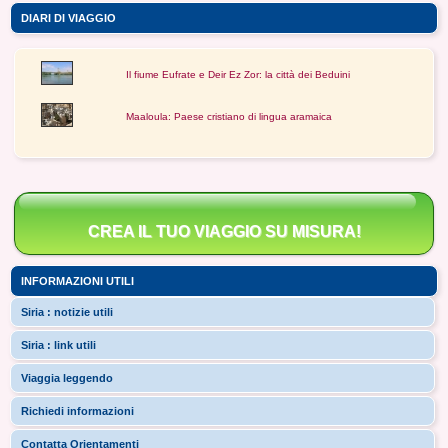
DIARI DI VIAGGIO
Il fiume Eufrate e Deir Ez Zor: la città dei Beduini
Maaloula: Paese cristiano di lingua aramaica
CREA IL TUO VIAGGIO SU MISURA!
INFORMAZIONI UTILI
Siria : notizie utili
Siria : link utili
Viaggia leggendo
Richiedi informazioni
Contatta Orientamenti