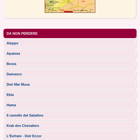
DA NON PERDERE
Aleppo
Apamea
Bosra
Damasco
Deir Mar Musa
Ebla
Hama
Il castello del Saladino
Krak des Chevaliers
L'Eufrate - Deir Ezzor