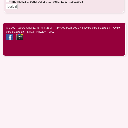
* Informativa ai sensi dell´art. 13 del D. Lgs. n.196/2003
© 2002 - 2026
Orientamenti Viaggi
| P.IVA 01863850127 |
T.+39 039 9210714
| F.+39
039 9210715 |
Email
|
Privacy Policy