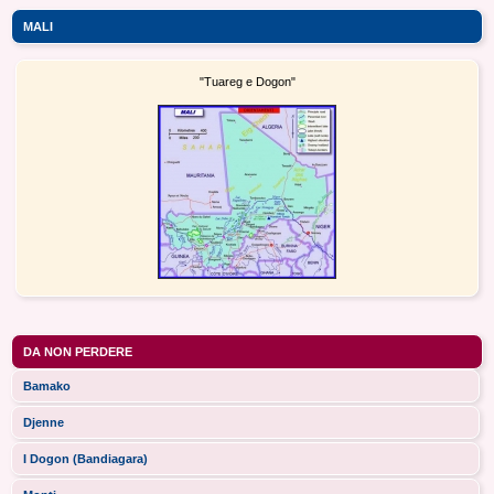
MALI
"Tuareg e Dogon"
DA NON PERDERE
Bamako
Djenne
I Dogon (Bandiagara)