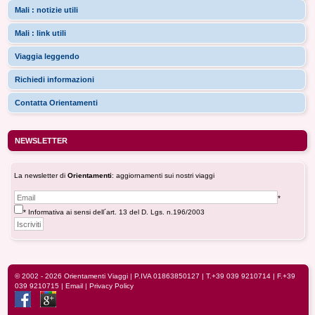
Mali : notizie utili
Mali : link utili
Viaggia leggendo
Richiedi informazioni
Contatta Orientamenti
NEWSLETTER
La newsletter di
Orientamenti
: aggiornamenti sui nostri viaggi
*
* Informativa ai sensi dell´art. 13 del D. Lgs. n.196/2003
© 2002 - 2026
Orientamenti Viaggi
| P.IVA 01863850127 |
T.+39 039 9210714
| F.+39
039 9210715 |
Email
|
Privacy Policy