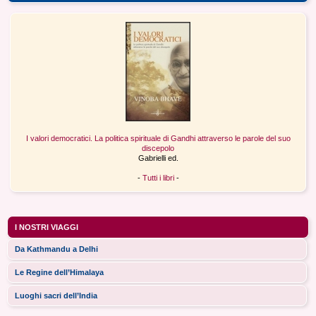
I valori democratici. La politica spirituale di Gandhi attraverso le parole del suo
discepolo
Gabrielli ed.
-
Tutti i libri
-
I NOSTRI VIAGGI
Da Kathmandu a Delhi
Le Regine dell’Himalaya
Luoghi sacri dell’India