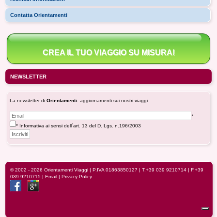
Contatta Orientamenti
CREA IL TUO VIAGGIO SU MISURA!
NEWSLETTER
La newsletter di
Orientamenti
: aggiornamenti sui nostri viaggi
*
* Informativa ai sensi dell´art. 13 del D. Lgs. n.196/2003
© 2002 - 2026
Orientamenti Viaggi
| P.IVA 01863850127 |
T.+39 039 9210714
| F.+39
039 9210715 |
Email
|
Privacy Policy