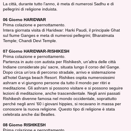
La città, durante tutto l’anno, è meta di numerosi Sadhu e di
pellegrini di religione induista.
06 Giorno HARIDWAR
Prima colazione e pernottamento.
Intera giornata visita di Haridwar: Harki Paudi, il principale Ghat
sul fiume Ganges e meta di numerosi pellegrini; Bharatmata
Temple; Chandi Devi Temple.
07 Giorno HARIDWAR-RISHIKESH
Prima colazione e pernottamento.
Partenza in auto con autista per Rishikesh, un’altra delle città
Indiane considerate piu’ sacre, situata lungo il corso del Gange.
Dopo circa un’ora di percorso stradale, arrivo e sistemazione
all’hotel Ganga beach Resort. Rishikes ospita numerosissimi
ashram e vi giungono persone da tutto il mondo per ritiri e
meditazione. Gli ashram si possono visitare e si possono seguire
lezioni di meditazione, anche trascendentale. Negli anni passati
Rishikesh divenne famosa nel mondo occidentale, soprattutto
perché negli anni ’60 i giovani hippies, si recavano in massa per
conoscere la nuova religione. Questo tipo di religione è stata
celebrata anche dai Beatles.
08 Giorno RISHIKESH
Prima colazione e pernottamento.