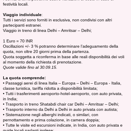
festività locali.
Viaggio individuale
:
Tutti i servizi sono forniti in esclusiva, non condivisi con altri
partecipanti estranei.
Viaggio in treno di linea Delhi – Amritsar – Delhi;
1 Euro = 70 INR
Oscillazioni +/- 3 % potranno determinare l’adeguamento della
quota, non oltre 20 giorni prima della partenza.
Quota soggetta a riconferma in base alle reali disponibilità dei voli
al momento della richiesta di prenotazione.
Quote valide fino al 30.09.15.
La quota comprende:
• Passaggi aerei di linea Italia – Europa – Delhi – Europa - Italia,
classe turistica, tariffa ridotta a disponibilità limitata;
• Tutti i trasferimenti aeroporto-hotel-aeroporto, con auto privata,
in India;
• Trasporto in treno Shatabdi chair car Delhi – Amritsar – Delhi;
• Trasporto interno da Delhi a Delhi in auto privata con autista;
• Sistemazione negli alberghi indicati, o similari, con
pernottamento e prima colazione, in camera doppia;
• Tutte le visite ed escursioni indicate, in India, con auto privata e
guide locali parlanti inglese;