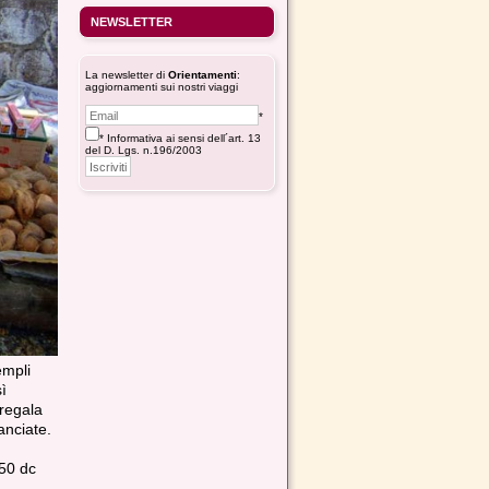
NEWSLETTER
La newsletter di
Orientamenti
:
aggiornamenti sui nostri viaggi
*
* Informativa ai sensi dell´art. 13
del D. Lgs. n.196/2003
empli
ì
 regala
anciate.
050 dc