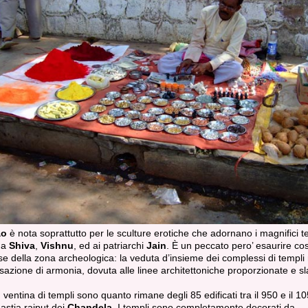
ao
è nota soprattutto per le sculture erotiche che adornano i magnifici t
 a
Shiva
,
Vishnu
, ed ai patriarchi
Jain
. È un peccato pero’ esaurire cos
sse della zona archeologica: la veduta d’insieme dei complessi di templi
azione di armonia, dovuta alle linee architettoniche proporzionate e sl
 ventina di templi sono quanto rimane degli 85 edificati tra il 950 e il 1
nastia rajput dei
Chandela
. I templi sono completamente decorati da