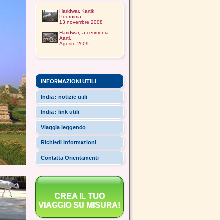
Haridwar, Kartik
Poornima
13 novembre 2008
Haridwar, la cerimonia
Aarti.
Agosto 2009
INFORMAZIONI UTILI
India : notizie utili
India : link utili
Viaggia leggendo
Richiedi informazioni
Contatta Orientamenti
CREA IL TUO
VIAGGIO SU MISURA!