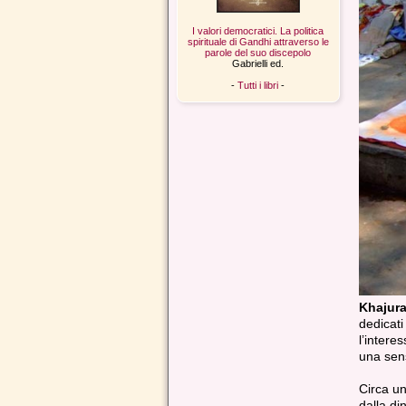
I valori democratici. La politica
spirituale di Gandhi attraverso le
parole del suo discepolo
Gabrielli ed.
-
Tutti i libri
-
Khajur
dedicati
l’intere
una sens
Circa un
dalla di