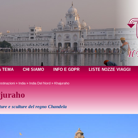
A TEMA
CHI SIAMO
INFO E GDPR
LISTE NOZZE VIAGGI
stinazioni
»
India
»
India Del Nord
» Khajuraho
juraho
ture e sculture del regno Chandela