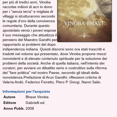
per più di tredici anni, Vinoba
raccolse milioni di acri in dono
per i "senza terra" e migliaia di
villaggi si strutturarono secondo
le regole d'oro della convivenza
comunitaria. Durante questo
apostolato verso i poveri espose
il suo messaggio che attualizza il
pensiero del Maestro Gandhi per
rapportarlo ai problemi del dopo
indipendenza indiana. Questi discorsi sono ora stati trascritti e
tradotti nel volume qui presentato, dove Vinoba propone mezzi
nonviolenti e di elevato contenuto spirituale per la soluzione dei
problemi della società. Anche di quella italiana, nell'intento dei
curatori, per avviare un dibattito serio e costruttivo sulla riforma
del "fare politica" nel nostro Paese, secondo gli ideali della
nonviolenza.Prefazione di Arun Gandhi; riflessioni critiche di
Valeria Andò, Federico Fioretto, Piero P. Giorgi, Nanni Salio.
Informazioni per l'acquisto
Autore
Bhave Vinoba
Editore
Gabrielli ed.
Anno Pubb.
2008