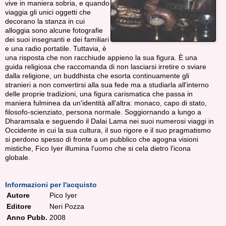
vive in maniera sobria, e quando
viaggia gli unici oggetti che
decorano la stanza in cui
alloggia sono alcune fotografie
dei suoi insegnanti e dei familiari
e una radio portatile. Tuttavia, è
una risposta che non racchiude appieno la sua figura. È una
guida religiosa che raccomanda di non lasciarsi irretire o sviare
dalla religione, un buddhista che esorta continuamente gli
stranieri a non convertirsi alla sua fede ma a studiarla all'interno
delle proprie tradizioni, una figura carismatica che passa in
maniera fulminea da un'identità all'altra: monaco, capo di stato,
filosofo-scienziato, persona normale. Soggiornando a lungo a
Dharamsala e seguendo il Dalai Lama nei suoi numerosi viaggi in
Occidente in cui la sua cultura, il suo rigore e il suo pragmatismo
si perdono spesso di fronte a un pubblico che agogna visioni
mistiche, Fico Iyer illumina l'uomo che si cela dietro l'icona
globale.
Informazioni per l'acquisto
Autore
Pico Iyer
Editore
Neri Pozza
Anno Pubb.
2008