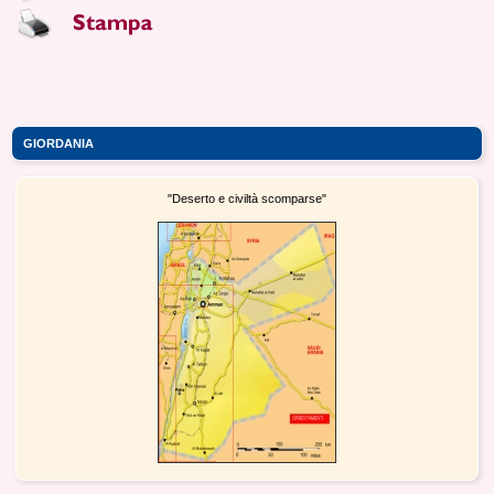
GIORDANIA
"Deserto e civiltà scomparse"