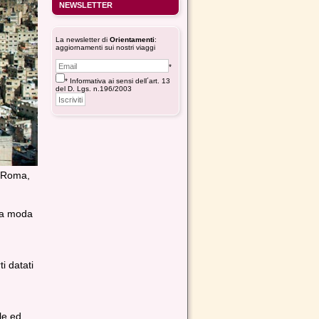
NEWSLETTER
La newsletter di
Orientamenti
:
aggiornamenti sui nostri viaggi
*
* Informativa ai sensi dell´art. 13
del D. Lgs. n.196/2003
e Roma,
lla moda
i datati
le ed