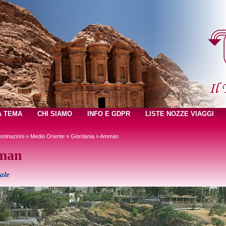
A TEMA
CHI SIAMO
INFO E GDPR
LISTE NOZZE VIAGGI
stinazioni
»
Medio Oriente
»
Giordania
» Amman
man
ale