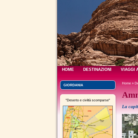
HOME
DESTINAZIONI
VIAGGI 
Home
»
De
GIORDANIA
Am
"Deserto e civiltà scomparse"
La capit