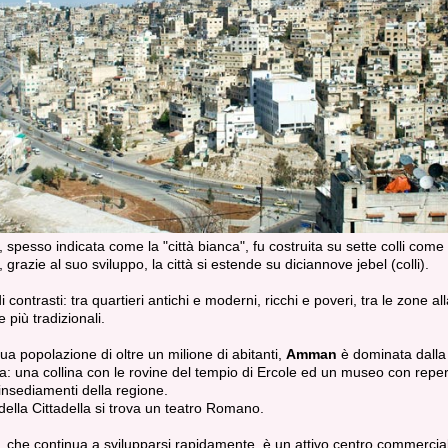
, spesso indicata come la "città bianca", fu costruita su sette colli com
 grazie al suo sviluppo, la città si estende su diciannove jebel (colli).
di contrasti: tra quartieri antichi e moderni, ricchi e poveri, tra le zone a
 più tradizionali.
ua popolazione di oltre un milione di abitanti,
Amman
è dominata dalla
la: una collina con le rovine del tempio di Ercole ed un museo con repert
 insediamenti della regione.
 della Cittadella si trova un teatro Romano.
, che continua a svilupparsi rapidamente, è un attivo centro commercia