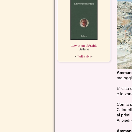
Lawrence d'Arabia
Sellerio
-
Tutti i libri
-
Amman
ma oggi,
E' città 
e le zone
Con la s
Cittadel
ai primi
Ai piedi
Amman