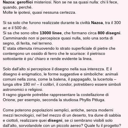
Nazca
:
geroflici
misteriosi. Non se ne sa quasi nulla: chi li fece,
quando, perché.
Molte le ipotesi, quasi nessuna certezza.
Si sa solo che furono realizzate durante la civiltà
Nazca
, tra il 300
ac e il 500 dc.
Si sa che sono oltre
13000 linee
, che formano circa
800 disegni
.
Camminando non si percepisce quasi nulla, solo una sorta di
segno, di ferita, nel terreno.
E’ stata ottenuta rimuovendo lo strato superficiale di pietre che
contengono un ossido di ferro che le scurisce: il pietrisco
sottostante è piu’ chiaro e rende evidente la linea.
Solo dall’alto si percepisce il disegno nella sua interezza. E il
disegno è enigmatico, le forme suggestive e simboliche: animali
comuni nella zona, come la balena, il pappagallo, la lucertola –
lunga oltre 180 m! – il colibrì, il condor, potrebbero essere simboli
astronomici o religiosi.
Il ragno gigante potrebbe rappresentare la costellazione di
Orione, per esempio, seconda la studiosa Phyllis Pitluga.
Come poterono popolazioni semplici, antiche, senza moderni
mezzi tecnologici, nel bel mezzo di un deserto, tra dune di sabbia
e ciottoli, realizzare quei
disegni
, se ci sembrano visibili solo
dall’alto, sorvolandole con un piccolo aereo? Quale fu il progetto?