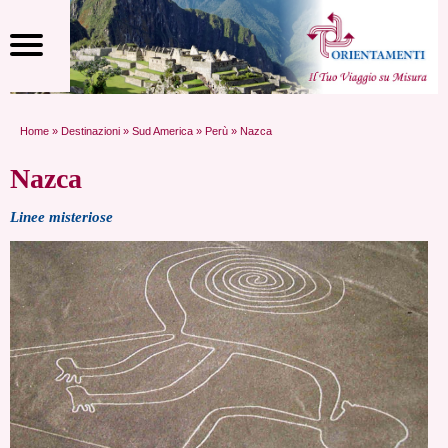
Home
»
Destinazioni
»
Sud America
»
Perù
» Nazca
Nazca
Linee misteriose