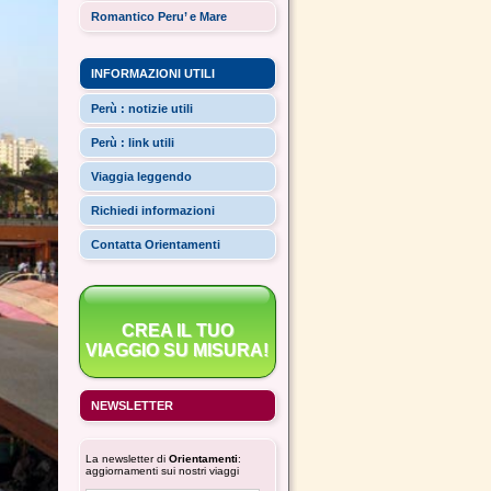
Romantico Peru’ e Mare
INFORMAZIONI UTILI
Perù : notizie utili
Perù : link utili
Viaggia leggendo
Richiedi informazioni
Contatta Orientamenti
CREA IL TUO
VIAGGIO SU MISURA!
NEWSLETTER
La newsletter di
Orientamenti
:
aggiornamenti sui nostri viaggi