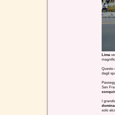
Lima
ve
magnifi
Questo c
dagli sp
Passeggi
San Fra
conqui
I grandi
domina
solo alc