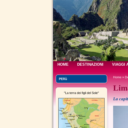
HOME
DESTINAZIONI
VIAGGI 
Home
»
De
PERù
Lim
"La terra dei figli del Sole"
La capit