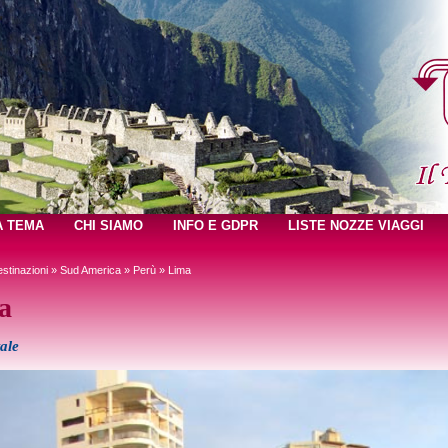
A TEMA
CHI SIAMO
INFO E GDPR
LISTE NOZZE VIAGGI
stinazioni
»
Sud America
»
Perù
» Lima
a
ale