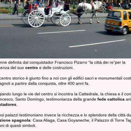
nne definita dal conquistador Francisco Pizarro “la città dei re”per la
cenza del suo
centro
e delle costruzioni.
entro storico è giunto fino a noi con gli edifici sacri e monumentali costr
agnoli a partire dalla conquista, oltre 400 anni fa.
ando lungo le vie del centro si incontra la Cattedrale, la chiesa e il co
ncesco, Santo Domingo, testimonianza della grande
fede cattolica
an
stadores
.
osi palazzi testimoniano invece la ricchezza e lo splendore della città du
zione spagnola
: Casa Aliaga, Casa Goyaneche, il Palazzo di Torre Ta
uni di questi simboli.