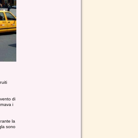
uiti
nvento di
imava i
rante la
gla sono