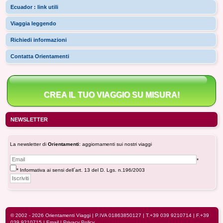
Ecuador : link utili
Viaggia leggendo
Richiedi informazioni
Contatta Orientamenti
CREA IL TUO VIAGGIO SU MISURA!
NEWSLETTER
La newsletter di
Orientamenti
: aggiornamenti sui nostri viaggi
*
* Informativa ai sensi dell´art. 13 del D. Lgs. n.196/2003
© 2002 - 2026
Orientamenti Viaggi
| P.IVA 01863850127 |
T.+39 039 9210714
| F.+39
039 9210715 |
Email
|
Privacy Policy