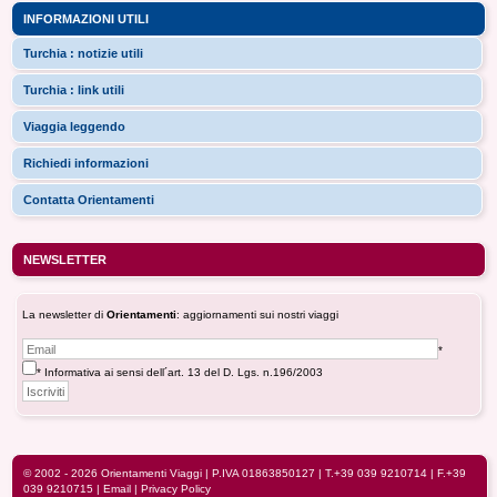
INFORMAZIONI UTILI
Turchia : notizie utili
Turchia : link utili
Viaggia leggendo
Richiedi informazioni
Contatta Orientamenti
NEWSLETTER
La newsletter di
Orientamenti
: aggiornamenti sui nostri viaggi
*
* Informativa ai sensi dell´art. 13 del D. Lgs. n.196/2003
© 2002 - 2026
Orientamenti Viaggi
| P.IVA 01863850127 |
T.+39 039 9210714
| F.+39
039 9210715 |
Email
|
Privacy Policy