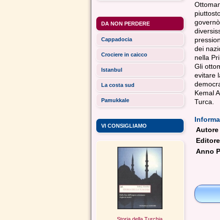
Ottoman
piuttosto
governò
DA NON PERDERE
diversis
pressio
Cappadocia
dei nazi
Crociere in caicco
nella P
Gli otto
Istanbul
evitare 
democrat
La costa sud
Kemal At
Pamukkale
Turca.
Informa
VI CONSIGLIAMO
Autore
Editore
Anno P
Storia della Turchia