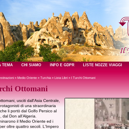
A TEMA
CHI SIAMO
INFO E GDPR
LISTE NOZZE VIAGGI
stinazioni
»
Medio Oriente
»
Turchia
»
Lista Libri
» I Turchi Ottomani
rchi Ottomani
ottomani, usciti dall'Asia Centrale,
rotagonisti di una straordinaria
he li portò dal Golfo Persico al
 dal Don all'Algeria.
inarono il Medio Oriente ed i
per oltre quattro secoli. L'Impero