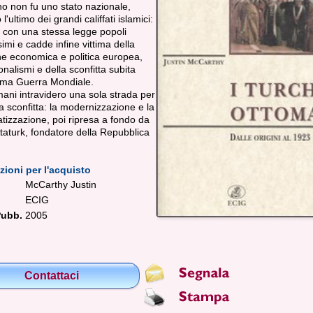
o non fu uno stato nazionale,
 l'ultimo dei grandi califfati islamici:
 con una stessa legge popoli
simi e cadde infine vittima della
ne economica e politica europea,
onalismi e della sconfitta subita
rima Guerra Mondiale.
mani intravidero una sola strada per
la sconfitta: la modernizzazione e la
izzazione, poi ripresa a fondo da
aturk, fondatore della Repubblica
zioni per l'acquisto
McCarthy Justin
ECIG
ubb.
2005
Contattaci