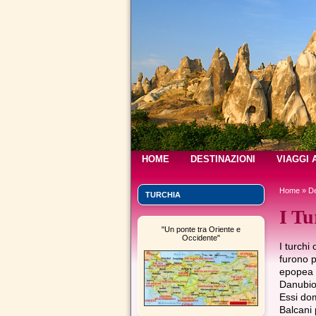
HOME
DESTINAZIONI
VIAGGI 
Home
»
De
TURCHIA
I Tu
"Un ponte tra Oriente e
Occidente"
I turchi 
furono p
epopea c
Danubio,
Essi dom
Balcani 