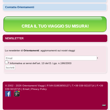
Contatta Orientamenti
CREA IL TUO VIAGGIO SU MISURA!
NEWSLETTER
La newsletter di
Orientamenti
: aggiornamenti sui nostri viaggi
*
* Informativa ai sensi dell´art. 13 del D. Lgs. n.196/2003
© 2002 - 2026
Orientamenti Viaggi
| P.IVA 01863850127 |
T.+39 039 9210714
| F.+39
039 9210715 |
Email
|
Privacy Policy