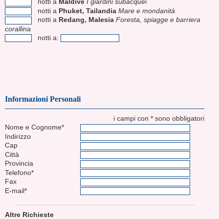
notti a
Maldive
I giardini subacquei
notti a
Phuket, Tailandia
Mare e mondanità
notti a
Redang, Malesia
Foresta, spiagge e barriera
corallina
notti a:
Informazioni Personali
i campi con * sono obbligatori
Nome e Cognome*
Indirizzo
Cap
Città
Provincia
Telefono*
Fax
E-mail*
Altre Richieste