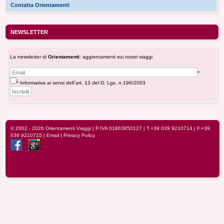
Contatta Orientamenti
NEWSLETTER
La newsletter di
Orientamenti
: aggiornamenti sui nostri viaggi
*
* Informativa ai sensi dell´art. 13 del D. Lgs. n.196/2003
© 2002 - 2026
Orientamenti Viaggi
| P.IVA 01863850127 |
T.+39 039 9210714
| F.+39
039 9210715 |
Email
|
Privacy Policy