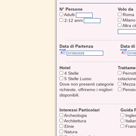
N° Persone
Volo da
Adulti
Roma
Milano
2-12 anni
Altra ci
Data di Partenza
Data di
Hotel
Trattam
4 Stelle
Pernot
5 Stelle Lusso
colazion
Dove non presenti categorie
Mezza 
richieste, offriremo i migliori
Pensio
disponibili.
Interessi Particolari
Guida P
Archeologia
Ingle
Architettura
Italia
Etnie
Fran
Natura