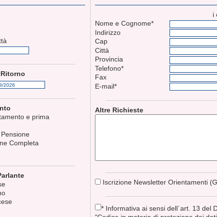
i
Nome e Cognome*
Indirizzo
ttà
Cap
Città
Provincia
Telefono*
 Ritorno
Fax
E-mail*
ento
Altre Richieste
tamento e prima
e
Pensione
ne Completa
arlante
Iscrizione Newsletter Orientamenti (G
se
no
cese
* Informativa ai sensi dell´art. 13 del