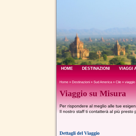
HOME
DESTINAZIONI
VIAGGI 
Home
»
Destinazioni
»
Sud America
»
Cile
» viaggio
Viaggio su Misura
Per rispondere al meglio alle tue esigenz
Il nostro staff ti contatterà al più presto
Dettagli del Viaggio