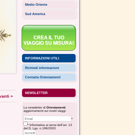
Medio Oriente
Sud America
CREA IL TUO
VIAGGIO SU MISURA!
INFORMAZIONI UTILI
Richiedi informazioni
Contatta Orientamenti
NEWSLETTER
vanti »
La newsletter di
Orientamenti
:
aggiornamenti sui nostri viaggi
*
* Informativa ai sensi dell´art. 13
del D. Lgs. n.196/2003