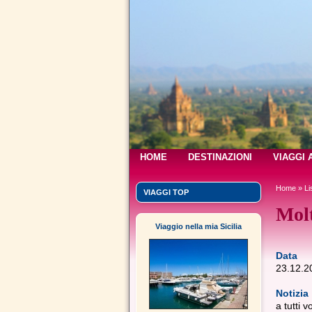
HOME
DESTINAZIONI
VIAGGI 
Home
»
Li
VIAGGI TOP
Molt
Viaggio nella mia Sicilia
Data
23.12.2
Notizia
a tutti 