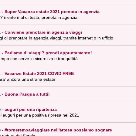
-
Super Vacanza estate 2021 prenota in agenzia
1
 niente mal di testa, prenota in agenzia!
-
Conviene prenotare in agenzia viaggi
1
gi di prenotare in agenzia viaggi, tramite internet o in ufficio
-
Parliamo di viaggi? prendi appuntamento!
1
 tempo che serve in sicurezza e tranquillità
-
Vacanze Estate 2021 COVID FREE
1
ra' ancora una strana estate
-
Buona Pasqua a tutti!
1
-
auguri per una ripartenza
0
voi auguri per una positiva ripresa nel 2021
-
#torneremoaviaggiare nell'attesa possiamo sognare
0
a natura del Kerala