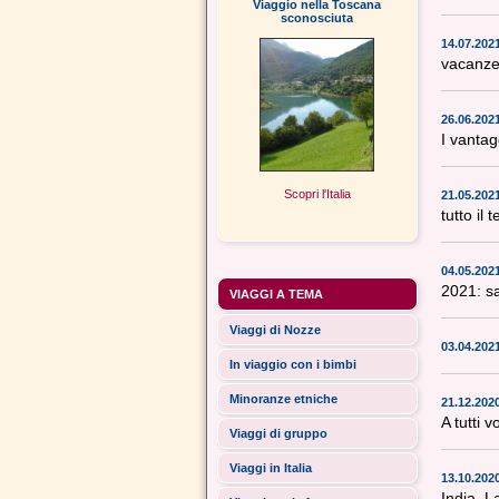
Viaggio nella Toscana
sconosciuta
14.07.202
vacanze?
26.06.202
I vantag
Scopri l'Italia
21.05.202
tutto il
04.05.202
2021: sa
VIAGGI A TEMA
Viaggi di Nozze
03.04.202
In viaggio con i bimbi
Minoranze etniche
21.12.202
A tutti 
Viaggi di gruppo
Viaggi in Italia
13.10.202
India, L