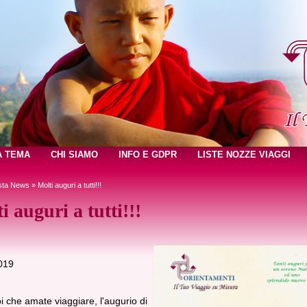
A TEMA
CHI SIAMO
INFO E GDPR
LISTE NOZZE VIAGGI
sta News
» Molti auguri a tutti!!!
i auguri a tutti!!!
019
voi che amate viaggiare, l'augurio di