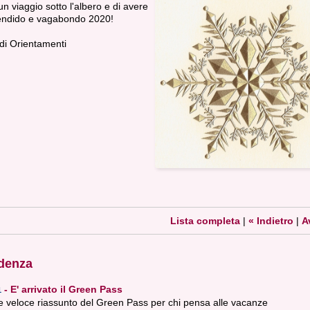
un viaggio sotto l'albero e di avere
endido e vagabondo 2020!
 di Orientamenti
Lista completa
|
« Indietro
|
A
idenza
-
E' arrivato il Green Pass
1
e veloce riassunto del Green Pass per chi pensa alle vacanze