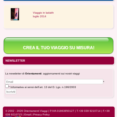
Viaggio in ladakh
luglio 2014
CREA IL TUO VIAGGIO SU MISURA!
NEWSLETTER
La newsletter di
Orientamenti
: aggiornamenti sui nostri viaggi
*
* Informativa ai sensi dell´art. 13 del D. Lgs. n.196/2003
© 2002 - 2026
Orientamenti Viaggi
| P.IVA 01863850127 |
T.+39 039 9210714
| F.+39
039 9210715 |
Email
|
Privacy Policy