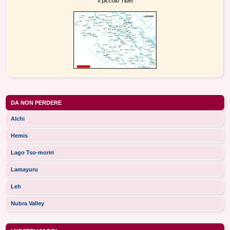
"Il piccolo Tibet"
DA NON PERDERE
Alchi
Hemis
Lago Tso-moriri
Lamayuru
Leh
Nubra Valley