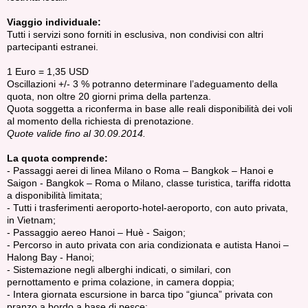
Viaggio individuale:
Tutti i servizi sono forniti in esclusiva, non condivisi con altri
partecipanti estranei.
1 Euro = 1,35 USD
Oscillazioni +/- 3 % potranno determinare l’adeguamento della
quota, non oltre 20 giorni prima della partenza.
Quota soggetta a riconferma in base alle reali disponibilità dei voli
al momento della richiesta di prenotazione.
Quote valide fino al 30.09.2014.
La quota comprende:
- Passaggi aerei di linea Milano o Roma – Bangkok – Hanoi e
Saigon - Bangkok – Roma o Milano, classe turistica, tariffa ridotta
a disponibilità limitata;
- Tutti i trasferimenti aeroporto-hotel-aeroporto, con auto privata,
in Vietnam;
- Passaggio aereo Hanoi – Huè - Saigon;
- Percorso in auto privata con aria condizionata e autista Hanoi –
Halong Bay - Hanoi;
- Sistemazione negli alberghi indicati, o similari, con
pernottamento e prima colazione, in camera doppia;
- Intera giornata escursione in barca tipo “giunca” privata con
pranzo a bordo a base di pesce;