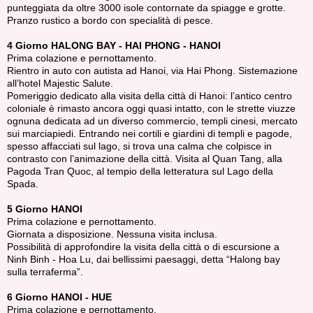
punteggiata da oltre 3000 isole contornate da spiagge e grotte.
Pranzo rustico a bordo con specialità di pesce.
4 Giorno HALONG BAY - HAI PHONG - HANOI
Prima colazione e pernottamento.
Rientro in auto con autista ad Hanoi, via Hai Phong. Sistemazione
all’hotel Majestic Salute.
Pomeriggio dedicato alla visita della città di Hanoi: l’antico centro
coloniale è rimasto ancora oggi quasi intatto, con le strette viuzze
ognuna dedicata ad un diverso commercio, templi cinesi, mercato
sui marciapiedi. Entrando nei cortili e giardini di templi e pagode,
spesso affacciati sul lago, si trova una calma che colpisce in
contrasto con l’animazione della città. Visita al Quan Tang, alla
Pagoda Tran Quoc, al tempio della letteratura sul Lago della
Spada.
5 Giorno HANOI
Prima colazione e pernottamento.
Giornata a disposizione. Nessuna visita inclusa.
Possibilità di approfondire la visita della città o di escursione a
Ninh Binh - Hoa Lu, dai bellissimi paesaggi, detta “Halong bay
sulla terraferma”.
6 Giorno HANOI - HUE
Prima colazione e pernottamento.