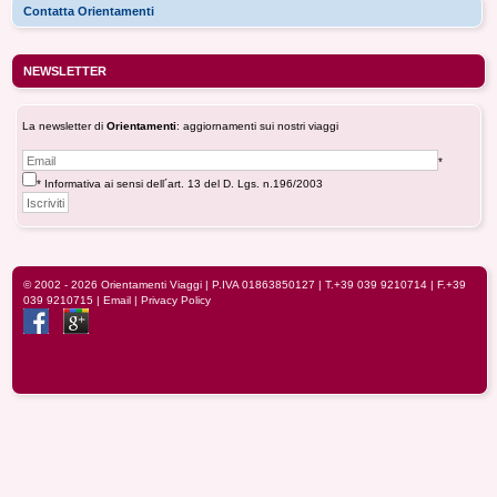
Contatta Orientamenti
NEWSLETTER
La newsletter di
Orientamenti
: aggiornamenti sui nostri viaggi
*
* Informativa ai sensi dell´art. 13 del D. Lgs. n.196/2003
© 2002 - 2026
Orientamenti Viaggi
| P.IVA 01863850127 |
T.+39 039 9210714
| F.+39
039 9210715 |
Email
|
Privacy Policy