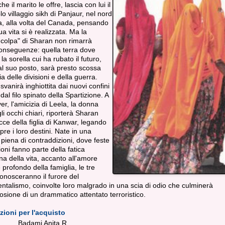
 il marito le offre, lascia con lui il
o villaggio sikh di Panjaur, nel nord
ia, alla volta del Canada, pensando
ua vita si è realizzata. Ma la
 colpa" di Sharan non rimarrà
onseguenze: quella terra dove
la sorella cui ha rubato il futuro,
l suo posto, sarà presto scossa
ia delle divisioni e della guerra.
svanirà inghiottita dai nuovi confini
 dal filo spinato della Spartizione. A
r, l'amicizia di Leela, la donna
li occhi chiari, riporterà Sharan
acce della figlia di Kanwar, legando
re i loro destini. Nate in una
piena di contraddizioni, dove feste
ioni fanno parte della fatica
na della vita, accanto all'amore
 profondo della famiglia, le tre
nosceranno il furore del
talismo, coinvolte loro malgrado in una scia di odio che culminerà
losione di un drammatico attentato terroristico.
zioni per l'acquisto
Badami Anita R.