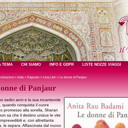
A TEMA
CHI SIAMO
INFO E GDPR
LISTE NOZZE VIAGGI
stinazioni
»
India
»
Rajastan
»
Lista Libri
» Le donne di Panjaur
onne di Panjaur
oi sedici anni e la sua incantevole
, quando conquista il cuore
o promesso alla sorella, Sharan
on sa che il destino unisce le vite
imprevedibili e, con altrettanta
à, le separa. Affascinata dal nuovo