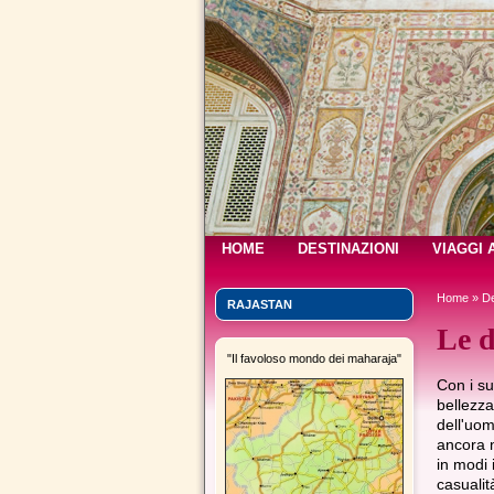
HOME
DESTINAZIONI
VIAGGI 
Home
»
De
RAJASTAN
Le d
"Il favoloso mondo dei maharaja"
Con i su
bellezza
dell'uom
ancora n
in modi 
casualit