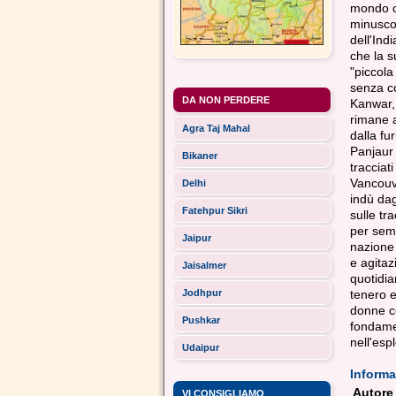
mondo che
minuscol
dell'Ind
che la s
"piccola
senza c
DA NON PERDERE
Kanwar, 
rimane a
Agra Taj Mahal
dalla fur
Panjaur 
Bikaner
tracciati
Vancouve
Delhi
indù dag
Fatehpur Sikri
sulle tr
per semp
Jaipur
nazione 
e agitaz
Jaisalmer
quotidia
Jodhpur
tenero e
donne co
Pushkar
fondamen
nell'esp
Udaipur
Informa
Autore
VI CONSIGLIAMO