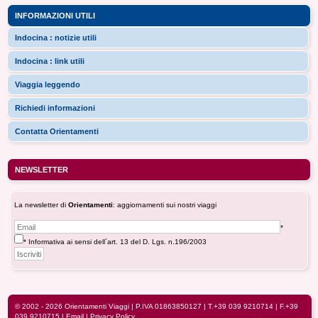
INFORMAZIONI UTILI
Indocina : notizie utili
Indocina : link utili
Viaggia leggendo
Richiedi informazioni
Contatta Orientamenti
NEWSLETTER
La newsletter di
Orientamenti
: aggiornamenti sui nostri viaggi
*
* Informativa ai sensi dell´art. 13 del D. Lgs. n.196/2003
© 2002 - 2026
Orientamenti Viaggi
| P.IVA 01863850127 |
T.+39 039 9210714
| F.+39
039 9210715 |
Email
|
Privacy Policy