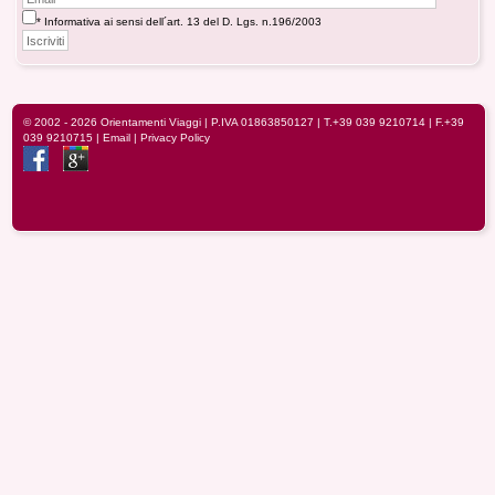
* Informativa ai sensi dell´art. 13 del D. Lgs. n.196/2003
© 2002 - 2026
Orientamenti Viaggi
| P.IVA 01863850127 |
T.+39 039 9210714
| F.+39
039 9210715 |
Email
|
Privacy Policy