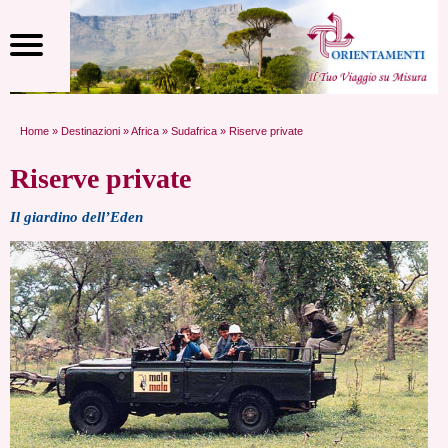
Home
»
Destinazioni
»
Africa
»
Sudafrica
» Riserve private
Riserve private
Il giardino dell’Eden