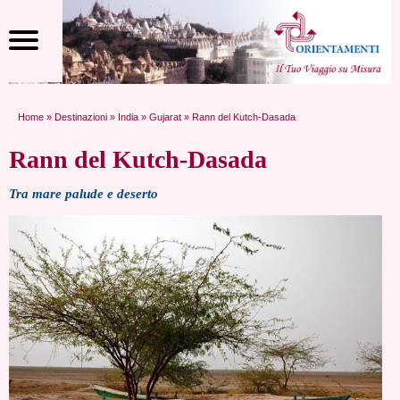
Home
»
Destinazioni
»
India
»
Gujarat
» Rann del Kutch-Dasada
Rann del Kutch-Dasada
Tra mare palude e deserto