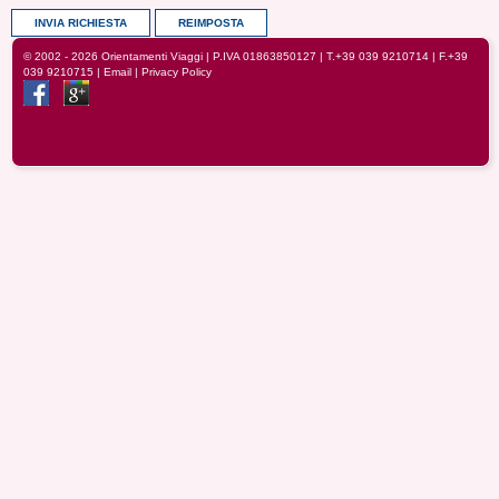
© 2002 - 2026
Orientamenti Viaggi
| P.IVA 01863850127 |
T.+39 039 9210714
| F.+39
039 9210715 |
Email
|
Privacy Policy