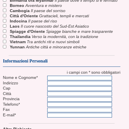
Birmania ora Myanmar
Il paese dove il tempo si è fermato
Borneo
Avventura e mistero
Cambogia
Il paese del sorriso
Città d'Oriente
Grattacieli, templi e mercati
Indocina
Il paese del riso
Laos
Il cuore nascosto del Sud-Est Asiatico
Spiagge d'Oriente
Spiagge bianche e mare trasparente
Thailandia
Verso la modernità, con la tradizione
Vietnam
Tra antichi riti e nuovi simboli
Yunnan
Antiche città e minoranze etniche
Informazioni Personali
i campi con * sono obbligatori
Nome e Cognome*
Indirizzo
Cap
Città
Provincia
Telefono*
Fax
E-mail*