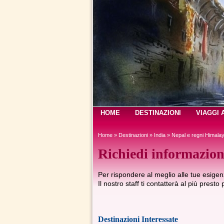
HOME
DESTINAZIONI
VIAGGI 
Home
»
Destinazioni
»
India
»
Nepal e regni Himalay
Richiedi informazion
Per rispondere al meglio alle tue esigenz
Il nostro staff ti contatterà al più presto
Destinazioni Interessate