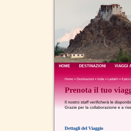
HOME
DESTINAZIONI
VIAGGI 
Home
»
Destinazioni
»
India
»
Ladakh
»
Il picc
Prenota il tuo viag
Il nostro staff verificherà le disponib
Grazie per la collaborazione e a risen
Dettagli del Viaggio