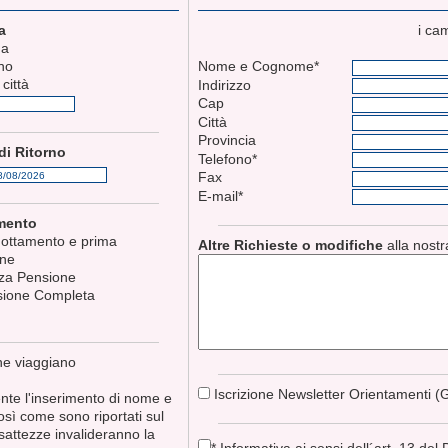
a
i ca
a
no
Nome e Cognome*
 città
Indirizzo
Cap
Città
Provincia
di Ritorno
Telefono*
Fax
E-mail*
amento
ottamento e prima
Altre Richieste o modifiche
alla nost
one
a Pensione
ione Completa
he viaggiano
Iscrizione Newsletter Orientamenti (G
ente l'inserimento di nome e
sì come sono riportati sul
sattezze invalideranno la