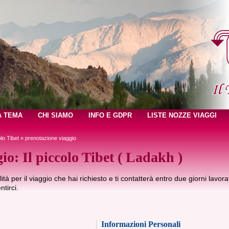
A TEMA
CHI SIAMO
INFO E GDPR
LISTE NOZZE VIAGGI
olo Tibet
» prenotazione viaggio
gio: Il piccolo Tibet ( Ladakh )
ilità per il viaggio che hai richiesto e ti contatterà entro due giorni lavora
tirci.
Informazioni Personali