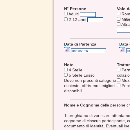
N° Persone
Volo d
Adulti
Rom
Mila
2-12 anni
Altra
Data di Partenza
Data 
Hotel
Tratt
4 Stelle
Pern
5 Stelle Lusso
colazi
Dove non presenti categorie
Mezz
richieste, offriremo i migliori
Pens
disponibili.
Nome e Cognome
delle persone c
Ti preghiamo di verificare attentam
cognome di ciascun partecipante, co
documento di identità. Eventuali ine