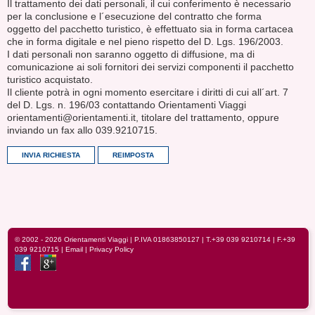
Il trattamento dei dati personali, il cui conferimento è necessario
per la conclusione e l´esecuzione del contratto che forma
oggetto del pacchetto turistico, è effettuato sia in forma cartacea
che in forma digitale e nel pieno rispetto del D. Lgs. 196/2003.
I dati personali non saranno oggetto di diffusione, ma di
comunicazione ai soli fornitori dei servizi componenti il pacchetto
turistico acquistato.
Il cliente potrà in ogni momento esercitare i diritti di cui all´art. 7
del D. Lgs. n. 196/03 contattando Orientamenti Viaggi
orientamenti@orientamenti.it, titolare del trattamento, oppure
inviando un fax allo 039.9210715.
© 2002 - 2026
Orientamenti Viaggi
| P.IVA 01863850127 |
T.+39 039 9210714
| F.+39
039 9210715 |
Email
|
Privacy Policy