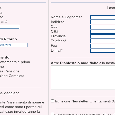
a
i ca
a
no
Nome e Cognome*
 città
Indirizzo
Cap
Città
Provincia
di Ritorno
Telefono*
Fax
E-mail*
amento
ottamento e prima
Altre Richieste o modifiche
alla nost
one
a Pensione
ione Completa
he viaggiano
Iscrizione Newsletter Orientamenti (G
ente l'inserimento di nome e
sì come sono riportati sul
sattezze invalideranno la