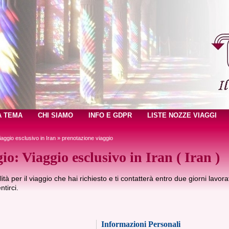
A TEMA
CHI SIAMO
INFO E GDPR
LISTE NOZZE VIAGGI
iaggio esclusivo in Iran
» prenotazione viaggio
io: Viaggio esclusivo in Iran ( Iran )
ilità per il viaggio che hai richiesto e ti contatterà entro due giorni lavora
tirci.
Informazioni Personali