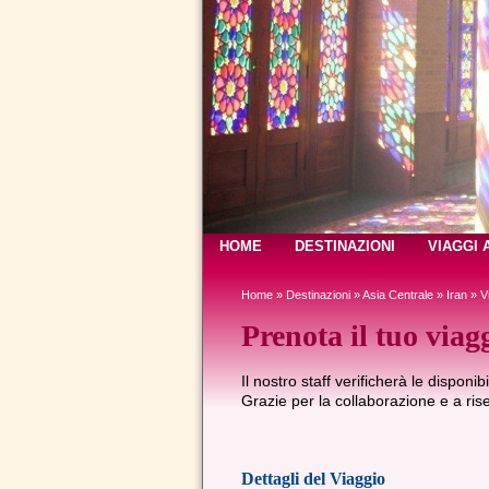
HOME
DESTINAZIONI
VIAGGI 
Home
»
Destinazioni
»
Asia Centrale
»
Iran
»
V
Prenota il tuo viagg
Il nostro staff verificherà le disponib
Grazie per la collaborazione e a risen
Dettagli del Viaggio