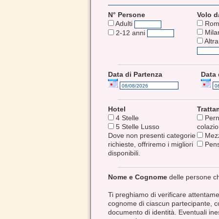
N° Persone
Volo d
Adulti
Rom
Mila
2-12 anni
Altra
Data di Partenza
Data 
Hotel
Tratt
4 Stelle
Pern
5 Stelle Lusso
colazi
Dove non presenti categorie
Mezz
richieste, offriremo i migliori
Pens
disponibili.
Nome e Cognome
delle persone c
Ti preghiamo di verificare attentam
cognome di ciascun partecipante, co
documento di identità. Eventuali ine